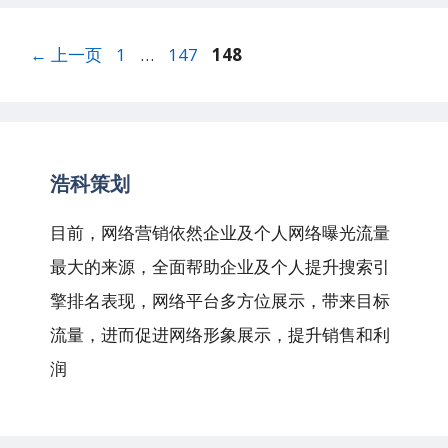
文
页
页
页
←
上一页
1
…
147
148
章
面
面
面
导
航
浩科策划
目前，网络营销依然企业及个人网络曝光流量
最大的来源，全面帮助企业及个人提升搜索引
擎排名表现，网络平台多方位展示，带来目标
流量，进而促进网络形象展示，提升销售和利
润