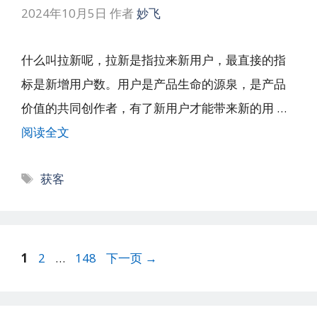
2024年10月5日
作者
妙飞
什么叫拉新呢，拉新是指拉来新用户，最直接的指
标是新增用户数。用户是产品生命的源泉，是产品
价值的共同创作者，有了新用户才能带来新的用 …
阅读全文
标
获客
签
文
页
页
页
1
2
…
148
下一页
→
章
面
面
面
导