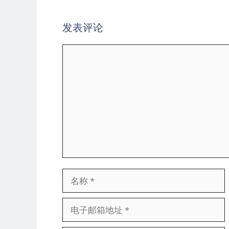
发表评论
评
论
名
称
电
子