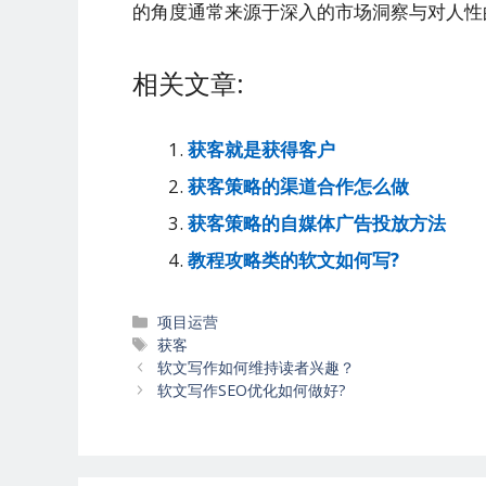
的角度通常来源于深入的市场洞察与对人性
相关文章:
获客就是获得客户
获客策略的渠道合作怎么做
获客策略的自媒体广告投放方法
教程攻略类的软文如何写?
分
项目运营
类
标
获客
文
签
软文写作如何维持读者兴趣？
章
软文写作SEO优化如何做好?
导
航