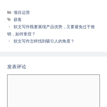
分
项目运营
类
标
获客
签
文
软文写作既要展现产品优势，又要避免过于推
章
销，如何拿捏？
导
软文写作怎样找到吸引人的角度？
航
发表评论
评
论