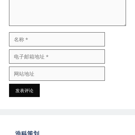
名
称
电
子
网
邮
站
箱
地
地
址
址
浩科策划