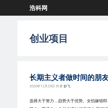
跳
浩科网
至
内
容
创业项目
长期主义者做时间的朋友
2020年12月29日
作者
妙飞
选择大于努力，趋势大于优势。女怕嫁错郎