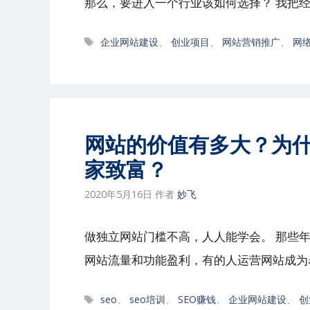
那么，要进入一个行业该如何选择？ 我把经
标
企业网站建设
、
创业项目
、
网站营销推广
、
网
签
网站的价值有多大？为
家致富？
2020年5月16日
作者
妙飞
做独立网站门槛不高，人人能学会。 那些
网站流量和功能盈利，有的人运营网站成为
标
seo
、
seo培训
、
SEO赚钱
、
企业网站建设
、
创