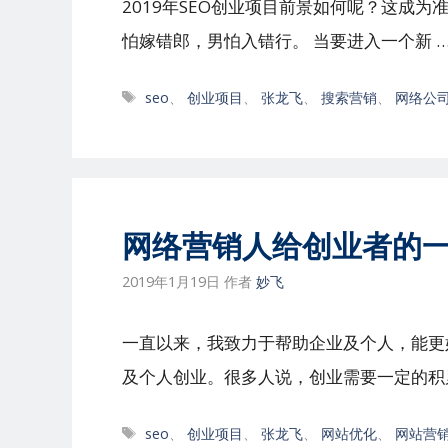
2019年SEO创业项目前景如何呢？这成为
怕嫁错郎，男怕入错行。 当要进入一个新 
标
seo
、
创业项目
、
张龙飞
、
搜索营销
、
网络公
签
网络营销人给创业者的
2019年1月19日
作者
妙飞
一直以来，我致力于帮助企业及个人，能更
及个人创业。很多人说，创业需要一定的积
标
seo
、
创业项目
、
张龙飞
、
网站优化
、
网站营