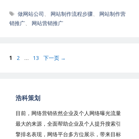
标
做网站公司
、
网站制作流程步骤
、
网站制作营
签
销推广
、
网站营销推广
文
页
页
页
1
2
…
13
下一页
→
章
面
面
面
导
航
浩科策划
目前，网络营销依然企业及个人网络曝光流量
最大的来源，全面帮助企业及个人提升搜索引
擎排名表现，网络平台多方位展示，带来目标