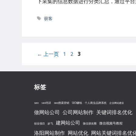
下采集的信息数据进行分类汇总，通过平台
标
获客
签
文
页
页
页
←
上一页
1
2
3
章
面
面
面
导
航
标签
seo
seo搜索营销
seo培训
SEO赚钱
个人商业品牌系统
企业网站建设
做网站公司
公司网站制作
关键词排名优化
建网站公司
微信视频号教程
创业项目
妙飞
微信朋友圈
洛阳网站制作
网站优化
网站关键词排名优