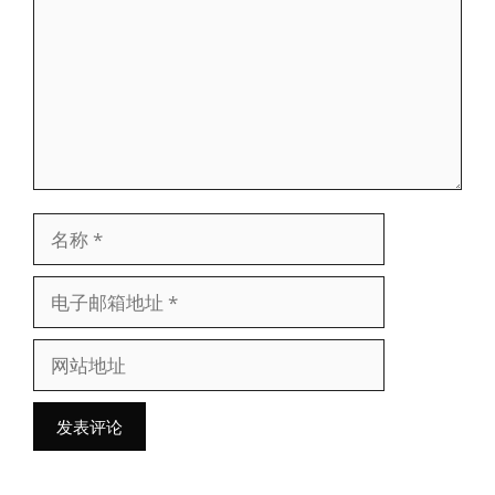
名
称
电
子
网
邮
站
箱
地
地
址
址