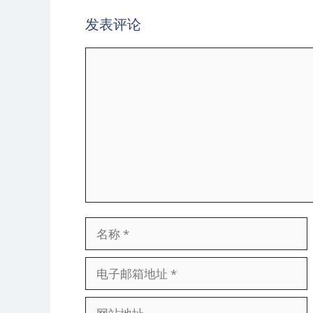
发表评论
评
论
名
称
电
子
网