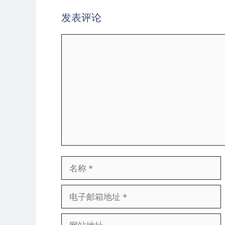
发表评论
评
论
名
称
电
子
网