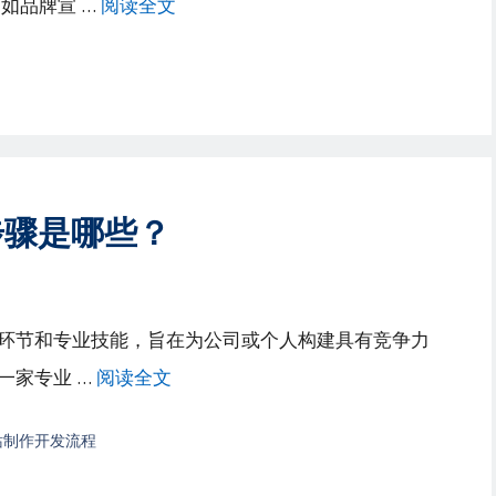
如品牌宣 …
阅读全文
步骤是哪些？
环节和专业技能，旨在为公司或个人构建具有竞争力
一家专业 …
阅读全文
站制作开发流程