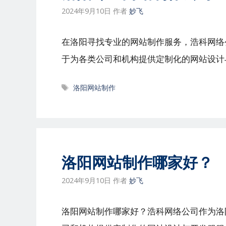
2024年9月10日
作者
妙飞
在洛阳寻找专业的网站制作服务，浩科网络
于为各类公司和机构提供定制化的网站设计
标
洛阳网站制作
签
洛阳网站制作哪家好？
2024年9月10日
作者
妙飞
洛阳网站制作哪家好？浩科网络公司作为洛