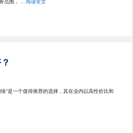
务范围， …
阅读全文
好？
网络”是一个值得推荐的选择，其在业内以高性价比和