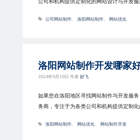
公司和机构提供定制化的网站设计与开发服
标
公司网站制作
、
洛阳网站制作
、
网站优化
签
洛阳网站制作开发哪家
2024年9月10日
作者
妙飞
如果您在洛阳地区寻找网站制作与开发服务
务商，专注于为各类公司和机构提供定制化
标
洛阳网站制作
、
网站优化
、
网站制作开发
签