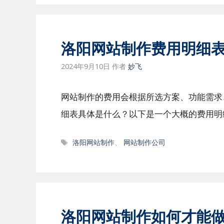
洛阳网站制作费用明细
2024年9月10日
作者
妙飞
网站制作的费用会根据所选方案、功能需求
细表具体是什么？以下是一个大概的费用明
标
洛阳网站制作
、
网站制作公司
签
洛阳网站制作如何才能