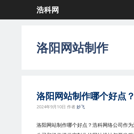
跳
浩科网
至
内
容
洛阳网站制作
洛阳网站制作哪个好点
2024年9月10日
作者
妙飞
洛阳网站制作哪个好点？浩科网络公司作为