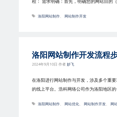
程： 需求明确：首先，明确您的网站目的（
标
洛阳网站制作
、
网站制作开发
签
洛阳网站制作开发流程
2024年9月10日
作者
妙飞
在洛阳进行网站制作与开发，涉及多个重要
的线上平台。浩科网络公司作为洛阳地区的
标
洛阳网站制作
、
网站优化
、
网站制作开发
、
网
签