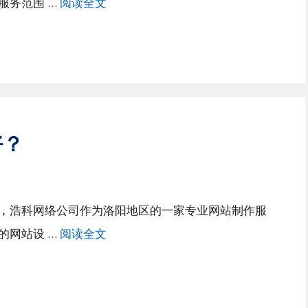
服务范围 …
阅读全文
好？
，浩科网络公司作为洛阳地区的一家专业网站制作服
的网站设 …
阅读全文