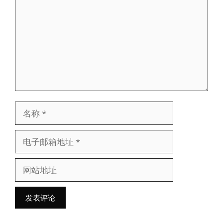
论
名
称
电
子
网
邮
站
箱
地
地
址
址