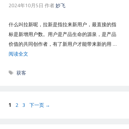
2024年10月5日
作者
妙飞
什么叫拉新呢，拉新是指拉来新用户，最直接的指
标是新增用户数。用户是产品生命的源泉，是产品
价值的共同创作者，有了新用户才能带来新的用 …
阅读全文
标
获客
签
文
页
页
页
1
2
3
下一页
→
章
面
面
面
导